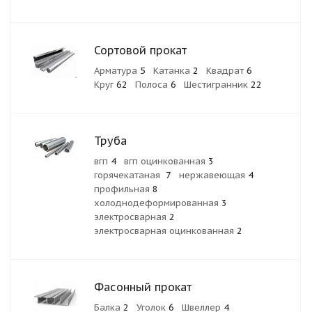
Сортовой прокат
Арматура
5
Катанка
2
Квадрат
6
Круг
62
Полоса
6
Шестигранник
22
Труба
вгп
4
вгп оцинкованная
3
горячекатаная
7
нержавеющая
4
профильная
8
холоднодеформированная
3
электросварная
2
электросварная оцинкованная
2
Фасонный прокат
Балка
2
Уголок
6
Швеллер
4