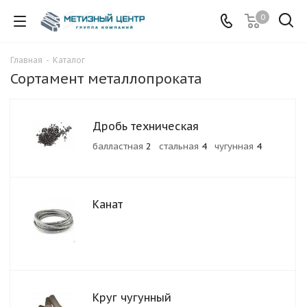
0
Главная
-
Каталог
Сортамент металлопроката
Дробь техническая
балластная
2
стальная
4
чугунная
4
Канат
Круг чугунный