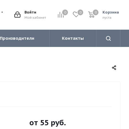
Войти
Корзина
0
0
0
0
Мой кабинет
пуста
Производители
Контакты
от
55 руб.