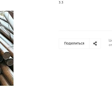
3.3
Ц
Поделиться
от