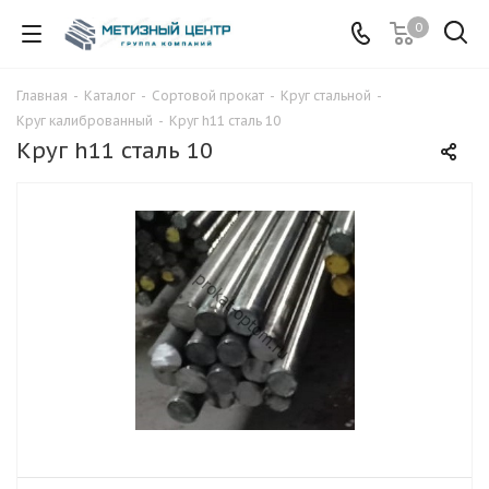
0
Главная
-
Каталог
-
Сортовой прокат
-
Круг стальной
-
Круг калиброванный
-
Круг h11 сталь 10
Круг h11 сталь 10