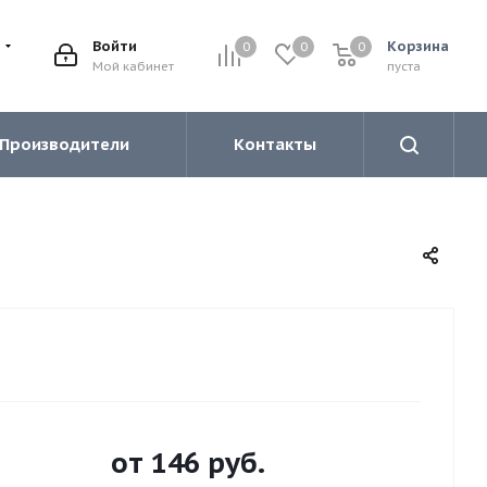
Войти
Корзина
0
0
0
0
Мой кабинет
пуста
Производители
Контакты
от
146 руб.