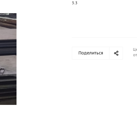
3.3
Ц
Поделиться
от