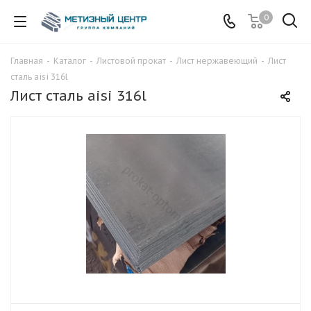
0
Главная
-
Каталог
-
Листовой прокат
-
Лист нержавеющий
-
Лист
сталь aisi 316l
Лист сталь aisi 316l