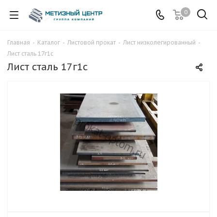
0
Главная
-
Каталог
-
Листовой прокат
-
Лист низколегированный
-
Лист сталь 17г1с
Лист сталь 17г1с