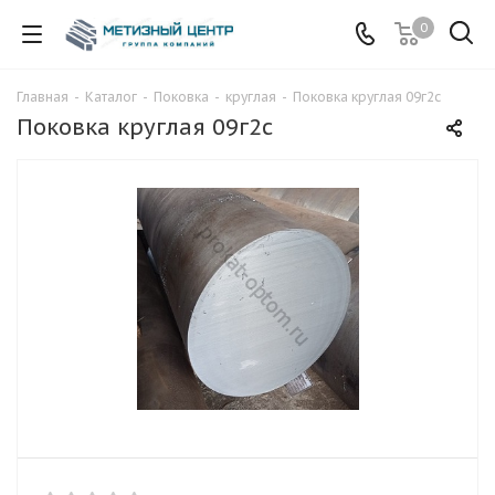
0
Главная
-
Каталог
-
Поковка
-
круглая
-
Поковка круглая 09г2с
Поковка круглая 09г2с