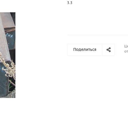
3.3
Ц
Поделиться
от