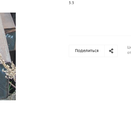
3.3
Ц
Поделиться
от